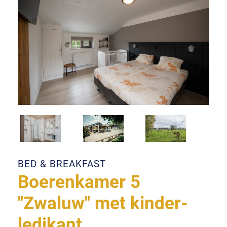
BED & BREAKFAST
Boeren­kamer 5
"Zwaluw" met kinder­
ledikant