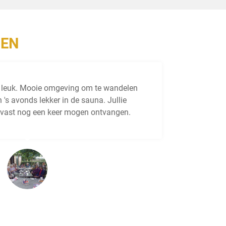
GEN
 leuk. Mooie omgeving om te wandelen
Onz
 's avonds lekker in de sauna. Jullie
uit
e vast nog een keer mogen ontvangen.
kin
maa
vol
Marco