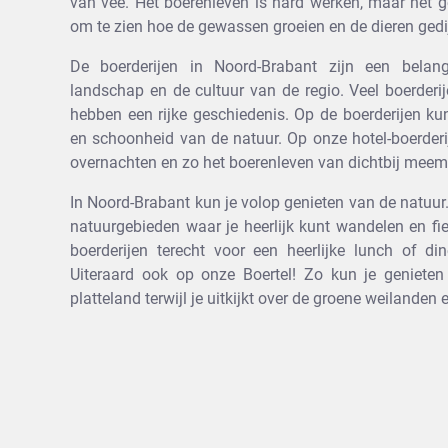
van vee. Het boerenleven is hard werken, maar het g
om te zien hoe de gewassen groeien en de dieren gedi
De boerderijen in Noord-Brabant zijn een belang
landschap en de cultuur van de regio. Veel boerderi
hebben een rijke geschiedenis. Op de boerderijen kun
en schoonheid van de natuur. Op onze hotel-boerderi
overnachten en zo het boerenleven van dichtbij mee
In Noord-Brabant kun je volop genieten van de natuur.
natuurgebieden waar je heerlijk kunt wandelen en fie
boerderijen terecht voor een heerlijke lunch of di
Uiteraard ook op onze Boertel! Zo kun je geniet
platteland terwijl je uitkijkt over de groene weilanden 