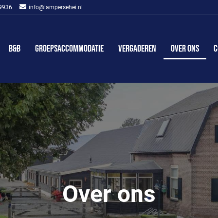
 9936
info@lampersehei.nl
B&B
Groeps­accommodatie
Vergaderen
Over ons
C
Over ons