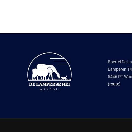
Boertel De L
Lamperen 14
5446 PT Wanr
(route)