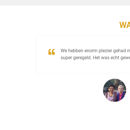
WA
Leuke
We hebben enorm plezier gehad me
 de
super geregeld. Het was echt gewe
 leuk,
Francine