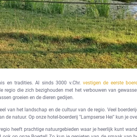
is en tradities. Al sinds 3000 v.Chr.
vestigen de eerste boe
 de regio die zich bezighouden met het verbouwen van gewasse
ssen groeien en de dieren gedijen.
eel van het landschap en de cultuur van de regio. Veel boerder
van de natuur. Op onze hotel-boerderij "Lampserse Hei" kun je o
egio heeft prachtige natuurgebieden waar je heerlijk kunt wande
d ook op onze Boertel! Zo kun je genieten van de smaak van het