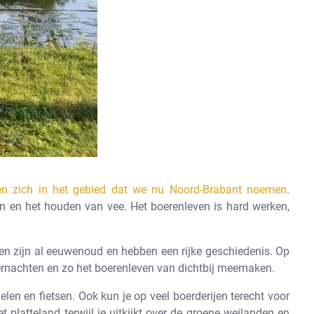
ren zich in het gebied dat we nu Noord-Brabant noemen
.
n en het houden van vee. Het boerenleven is hard werken,
ijen zijn al eeuwenoud en hebben een rijke geschiedenis. Op
vernachten en zo het boerenleven van dichtbij meemaken.
len en fietsen. Ook kun je op veel boerderijen terecht voor
 platteland terwijl je uitkijkt over de groene weilanden en