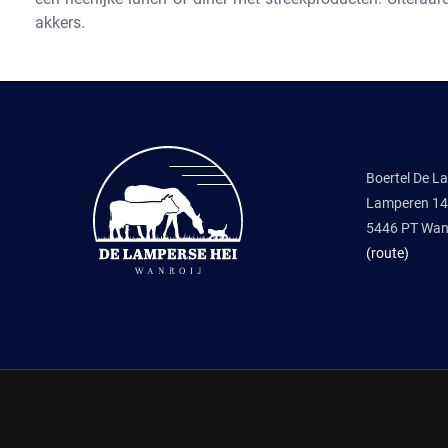
akkers.
Boertel De L
Lamperen 14
5446 PT Wanr
(route)