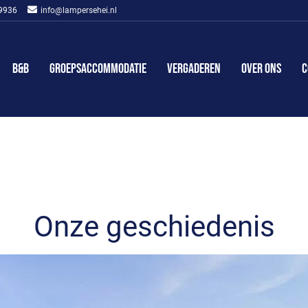
 9936
info@lampersehei.nl
B&B
Groeps­accommodatie
Vergaderen
Over ons
C
Onze geschiedenis