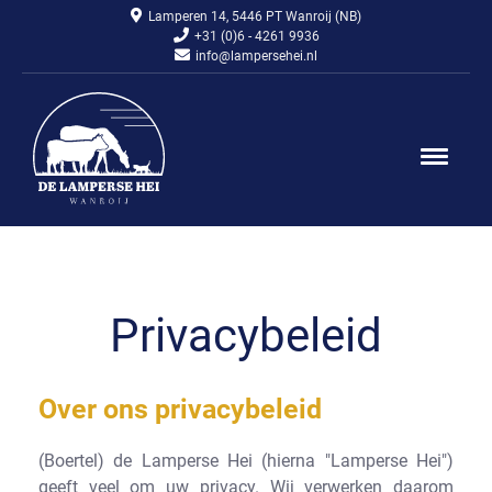
Lamperen 14, 5446 PT Wanroij (NB)
+31 (0)6 - 4261 9936
info@lampersehei.nl
Privacy­beleid
Over ons privacybeleid
(Boertel) de Lamperse Hei (hierna "Lamperse Hei")
geeft veel om uw privacy. Wij verwerken daarom